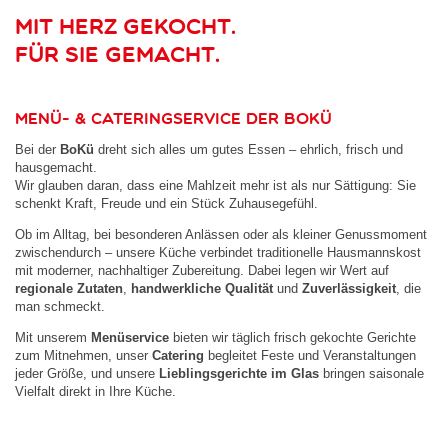
Offene Stellenanzeigen
Mit Herz gekocht.
Ausbildung
Für Sie gemacht.
Attraktiver Arbeitgeber
Bewerbung
Menü- & Cateringservice der BoKÜ
Wissen & Downloads
Bei der
BoKü
dreht sich alles um gutes Essen – ehrlich, frisch und
hausgemacht.
Über uns
Wir glauben daran, dass eine Mahlzeit mehr ist als nur Sättigung: Sie
schenkt Kraft, Freude und ein Stück Zuhausegefühl.
Kontakt
Ob im Alltag, bei besonderen Anlässen oder als kleiner Genussmoment
zwischendurch – unsere Küche verbindet traditionelle Hausmannskost
Datenschutz
mit moderner, nachhaltiger Zubereitung. Dabei legen wir Wert auf
Impressum
regionale Zutaten
,
handwerkliche Qualität
und
Zuverlässigkeit
, die
man schmeckt.
Mit unserem
Menüservice
bieten wir täglich frisch gekochte Gerichte
zum Mitnehmen, unser
Catering
begleitet Feste und Veranstaltungen
jeder Größe, und unsere
Lieblingsgerichte im Glas
bringen saisonale
Vielfalt direkt in Ihre Küche.