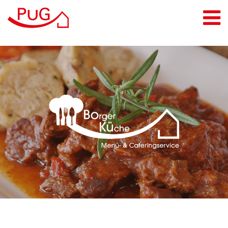
Leistungen
Pflegeberatung
Pflegedienste
Alltags- & Haushaltshelden
Tagespflege
Pflege-Wohngemeinschaft
Intensivpflege
Menü- & Cateringservice
PuG Inclusio GmbH
Standorte
Jobs