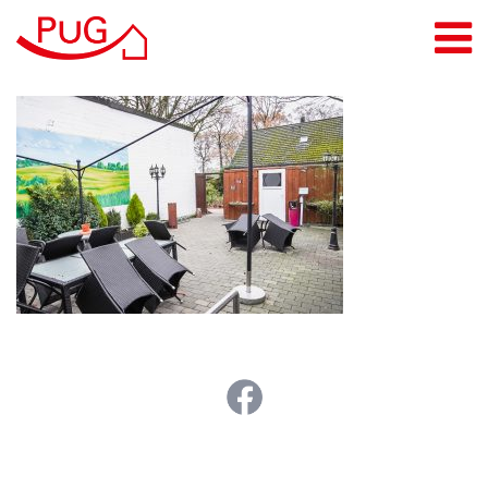
Leistungen
Pflegeberatung
Pflegedienste
Alltags- & Haushaltshelden
Tagespflege
Pflege-Wohngemeinschaft
Intensivpflege
Menü- & Cateringservice
PuG Inclusio GmbH
Standorte
Jobs