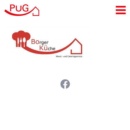
Leistungen
Pflegeberatung
Pflegedienste
Alltags- & Haushaltshelden
Tagespflege
Pflege-Wohngemeinschaft
Intensivpflege
Menü- & Cateringservice
PuG Inclusio GmbH
Standorte
Jobs