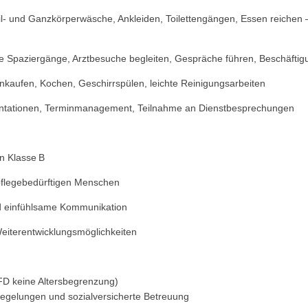
l- und Ganzkörperwäsche, Ankleiden, Toilettengängen, Essen reichen – 
paziergänge, Arztbesuche begleiten, Gespräche führen, Beschäftigun
inkaufen, Kochen, Geschirrspülen, leichte Reinigungsarbeiten
ntationen, Terminmanagement, Teilnahme an Dienstbesprechungen
n Klasse B
pflegebedürftigen Menschen
nd einfühlsame Kommunikation
Weiterentwicklungsmöglichkeiten
FD keine Altersbegrenzung)
gelungen und sozialversicherte Betreuung