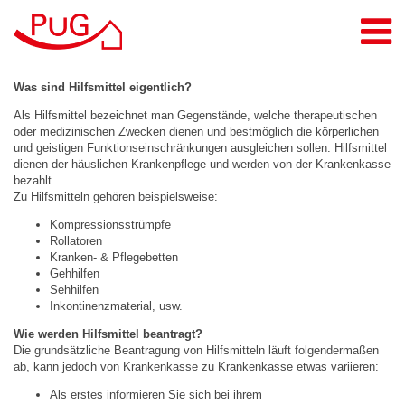
Leistungen
Was sind Hilfsmittel eigentlich?
Pflegeberatung
Als Hilfsmittel bezeichnet man Gegenstände, welche therapeutischen
oder medizinischen Zwecken dienen und bestmöglich die körperlichen
Pflegedienste
und geistigen Funktionseinschränkungen ausgleichen sollen. Hilfsmittel
Alltags- & Haushaltshelden
dienen der häuslichen Krankenpflege und werden von der Krankenkasse
bezahlt.
Tagespflege
Zu Hilfsmitteln gehören beispielsweise:
Pflege-Wohngemeinschaft
Kompressionsstrümpfe
Rollatoren
Intensivpflege
Kranken- & Pflegebetten
Gehhilfen
Menü- & Cateringservice
Sehhilfen
Inkontinenzmaterial, usw.
PuG Inclusio GmbH
Wie werden Hilfsmittel beantragt?
Standorte
Die grundsätzliche Beantragung von Hilfsmitteln läuft folgendermaßen
ab, kann jedoch von Krankenkasse zu Krankenkasse etwas variieren:
Jobs
Als erstes informieren Sie sich bei ihrem